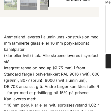
Mel
Ammerland leveres i aluminiums konstruksjon med 8
mm laminerte glass eller 16 mm polykarbonat
kanalplater
(klar eller hvit) i tak. Alle skruene leveres i syrefast
stål.
Integrert renne og nedløp (Ø 75 mm) i front.
Standard farge i pulverlakkert RAL 9016 (hvit), 6009
(grønn), 8077 (brun), 9006 (hvit aluminium),
DB 703 antrassit grå. Andre farger kan fåes i alle RAL
– farger med et pristillegg på 15% på prisene.
Kan leveres med:
* 16 mm poly, klar eller hvit, sprosseavstand 1,02 m