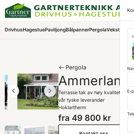
Ha
Ko
Pr
Drivhus
Hagestue
Paviljong
Bålpanner
Pergola
Veksthus
Ha
Pergola
Nav
Ammerland
E-p
Terrasse tak av høy kvalitet fra
vår tyske leverandør
Hoklartherm
Tel
fra
49 800
kr
Kontakt oss