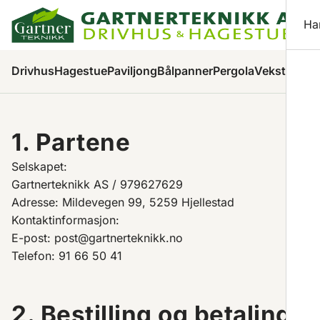
Ha
Pr
Drivhus
Hagestue
Paviljong
Bålpanner
Pergola
Veksthus
Ha
1. Partene
Selskapet:
Gartnerteknikk AS / 979627629
Adresse: Mildevegen 99, 5259 Hjellestad
Kontaktinformasjon:
E-post: post@gartnerteknikk.no
Telefon: 91 66 50 41
2. Bestilling og betaling