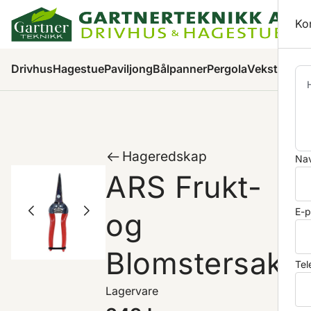
Ha
Ko
Pr
Drivhus
Hagestue
Paviljong
Bålpanner
Pergola
Veksthus
Ha
Hageredskap
Nav
ARS Frukt-
E-p
og
Blomstersaks
Tel
Lagervare