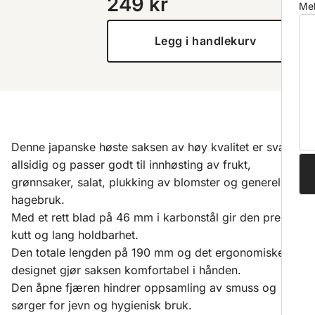
249
kr
Mel
Legg i handlekurv
Denne japanske høste saksen av høy kvalitet er svært
allsidig og passer godt til innhøsting av frukt,
grønnsaker, salat, plukking av blomster og generell
hagebruk.
Med et rett blad på 46 mm i karbonstål gir den presise
kutt og lang holdbarhet.
Den totale lengden på 190 mm og det ergonomiske
designet gjør saksen komfortabel i hånden.
Den åpne fjæren hindrer oppsamling av smuss og
sørger for jevn og hygienisk bruk.