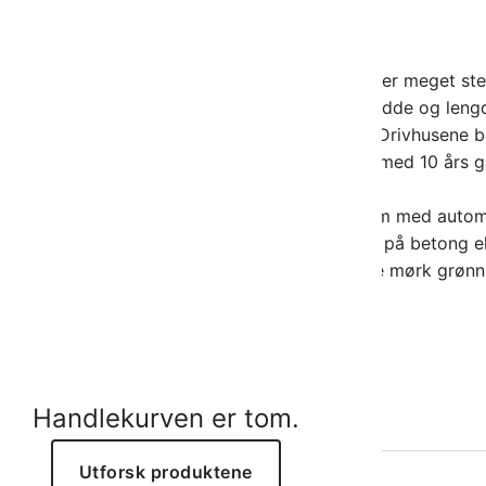
ativ til de fleste helårsveksthus. Galant husene er meget st
r standardisert til 3 modeller med samme bredde og lengd
t lette å montere. Platebredden er på ca 1,0m. Drivhusene b
 huset leveres med 10 mm polykarbonatplater med 10 års ga
lass i alle sidevegger.
1stk 2-delt stalldør, 2stk takvindu 1,02 x 0,60m med autom
med bunnramme, drivhusene kan monteres opp på betong ell
 profiler i blank aluminium, kan leveres i farge mørk grøn
mot tillegg.
asjoner
Handlekurven er tom.
Utforsk produktene