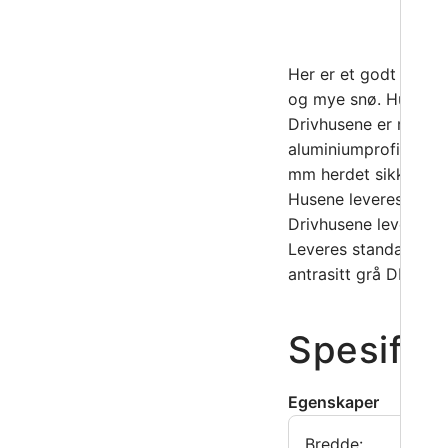
Her er et godt altern
og mye snø. Husene e
Drivhusene er relativ
aluminiumprofiler og
mm herdet sikkerhetsg
Husene leveres med; 
Drivhusene leveres 
Leveres standard med
antrasitt grå DB 703 
Spesifik
Egenskaper
Bredde: