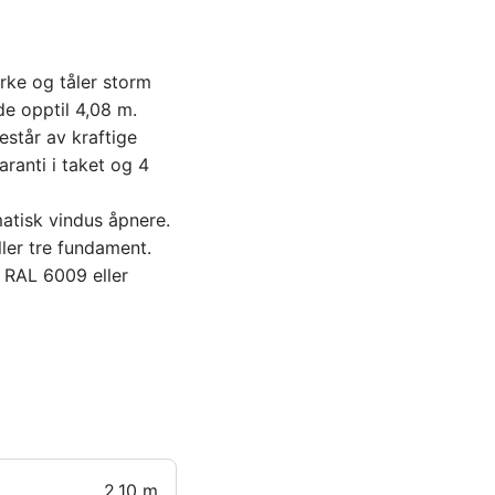
erke og tåler storm
e opptil 4,08 m.
estår av kraftige
ranti i taket og 4
atisk vindus åpnere.
er tre fundament.
n RAL 6009 eller
2.10 m