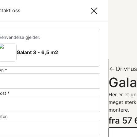
ndlekurv
ntakt oss
r
Proff
Kontakt
Handlekurv (
0
)
geredskap
Hagevanning
Lys
Utstyr
Henvendelse gjelder:
Galant 3 - 6,5 m2
Drivhu
n *
Gala
ost *
Her er et go
meget sterke
montere.
efon
fra
57