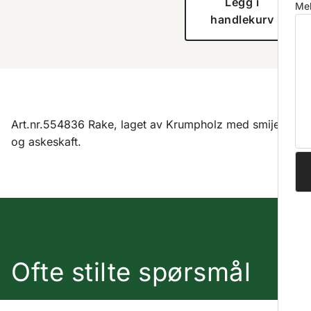
Legg i
Mel
handlekurv
Art.nr.554836 Rake, laget av Krumpholz med smijern
og askeskaft.
Ofte stilte spørsmål