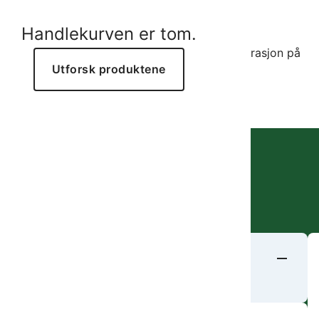
Handlekurven er tom.
ingstimer for automatisk vanning. Se demonstrasjon på
Utforsk produktene
TgFrleE. På lager.
 og dine behov. Kontakt oss gjerne!