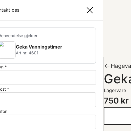
ndlekurv
ntakt oss
r
Proff
Kontakt
Handlekurv (
0
)
geredskap
Hagevanning
Lys
Utstyr
Henvendelse gjelder:
Geka Vanningstimer
Art.nr: 4601
Hageva
n *
Gek
ost *
Lagervare
750
kr
efon