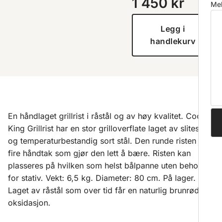
1 450
kr
Mel
Legg i
handlekurv
En håndlaget grillrist i råstål og av høy kvalitet. Cook
King Grillrist har en stor grilloverflate laget av slitesterk
og temperaturbestandig sort stål. Den runde risten har
fire håndtak som gjør den lett å bære. Risten kan
plasseres på hvilken som helst bålpanne uten behov
for stativ. Vekt: 6,5 kg. Diameter: 80 cm. På lager.
Laget av råstål som over tid får en naturlig brunrød
oksidasjon.