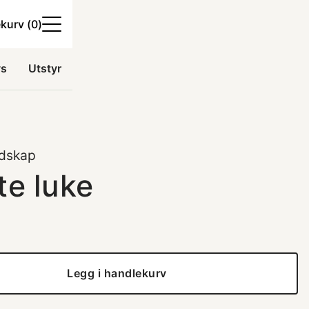
kurv (
0
)
ys
Utstyr
dskap
te luke
Legg i handlekurv