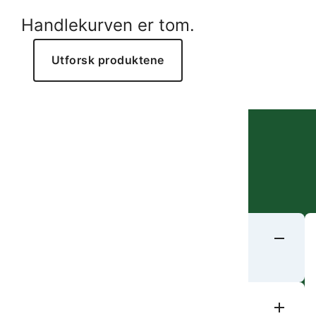
Handlekurven er tom.
luke fra Krumpholz, smijern med askeskaft.
Utforsk produktene
 og dine behov. Kontakt oss gjerne!