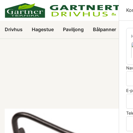
Ha
Ko
Drivhus
Hagestue
Paviljong
Bålpanner
Per
Nav
E-p
Tel