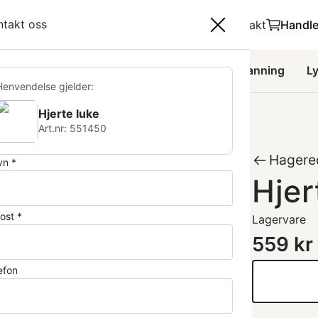
ndlekurv
ntakt oss
Produkter
Proff
Kontakt
Handle
gola
Veksthus
Hageredskap
Hagevanning
L
Henvendelse gjelder:
Hjerte luke
Art.nr: 551450
Hagere
n *
Hjer
ost *
Lagervare
559
kr
efon