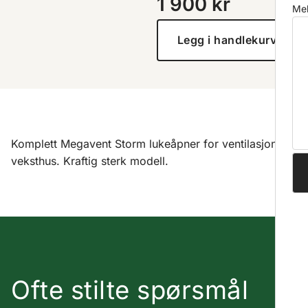
1 900
kr
Mel
Legg i handlekurv
Komplett Megavent Storm lukeåpner for ventilasjon i
veksthus. Kraftig sterk modell.
Ofte stilte spørsmål