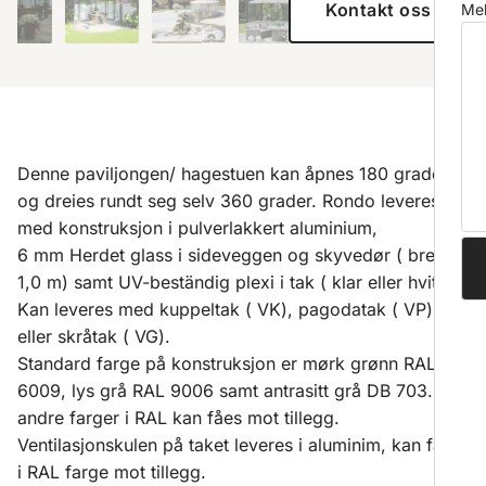
Kontakt oss
Mel
Denne paviljongen/ hagestuen kan åpnes 180 grader
og dreies rundt seg selv 360 grader. Rondo leveres
med konstruksjon i pulverlakkert aluminium,
6 mm Herdet glass i sideveggen og skyvedør ( bredde
1,0 m) samt UV-beständig plexi i tak ( klar eller hvit).
Kan leveres med kuppeltak ( VK), pagodatak ( VP)
eller skråtak ( VG).
Standard farge på konstruksjon er mørk grønn RAL
6009, lys grå RAL 9006 samt antrasitt grå DB 703. Alle
andre farger i RAL kan fåes mot tillegg.
Ventilasjonskulen på taket leveres i aluminim, kan fåes
i RAL farge mot tillegg.