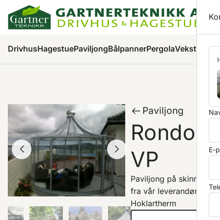
Ha
Ko
Pr
Drivhus
Hagestue
Paviljong
Bålpanner
Pergola
Veksthus
Ha
Paviljong
Nav
Rondo
E-p
VP
Paviljong på skinne,
Tel
fra vår leverandør
Hoklartherm