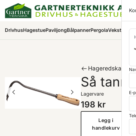
Ha
Ko
Pr
Drivhus
Hagestue
Paviljong
Bålpanner
Pergola
Veksthus
Ha
Hageredskap
Nav
Så tann
E-p
Lagervare
198
kr
Tel
Legg i
handlekurv