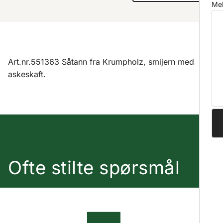
Mel
Art.nr.551363 Såtann fra Krumpholz, smijern med
askeskaft.
Ofte stilte spørsmål