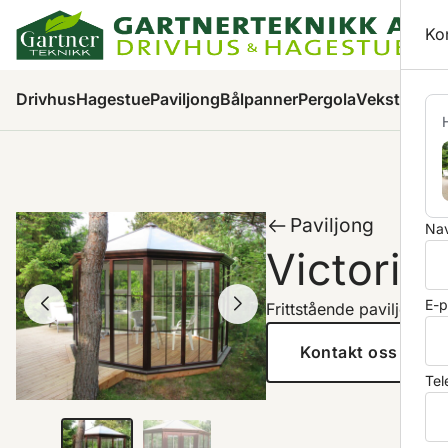
Ha
Ko
Pr
Drivhus
Hagestue
Paviljong
Bålpanner
Pergola
Veksthus
Ha
Paviljong
Nav
Victoria
E-p
Frittstående paviljong
Kontakt oss
Tel