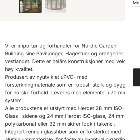
Mel
Vi er importør og forhandler for Nordic Garden
Building sine Paviljonger, Hagestuer og orangerier på
vestlandet. Dette er helårs konstruksjoner med veldig
høy kvalitet.
Produsert av nyutviklet uPVC- med
forsterkningmateriale som er robust, sterk og bygget
for norske forhold. Leveres med elementer i 70 mm
system.
Alle produktene er utstyrt med Herdet 28 mm ISO-
Glass i sidene og 24 mm Herdet ISO-glass, 24 mm
polykarbonat eller 32 mm skifer look i takene .
Integrert renne i glassfiber som er forsterket med
aluminiumsmateriale, for feste av eventuelle gardiner,